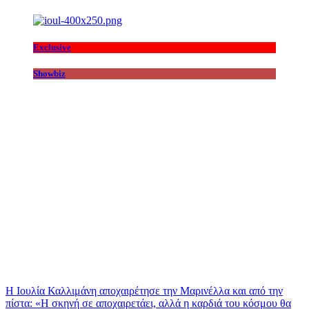
Exclusive
Showbiz
Η Ιουλία Καλλιμάνη αποχαιρέτησε την Μαρινέλλα και από την
πίστα: «H σκηνή σε αποχαιρετάει, αλλά η καρδιά του κόσμου θα