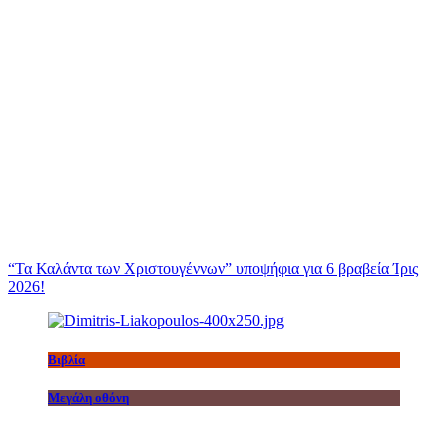
“Τα Καλάντα των Χριστουγέννων” υποψήφια για 6 βραβεία Ίρις
2026!
Βιβλία
Μεγάλη οθόνη