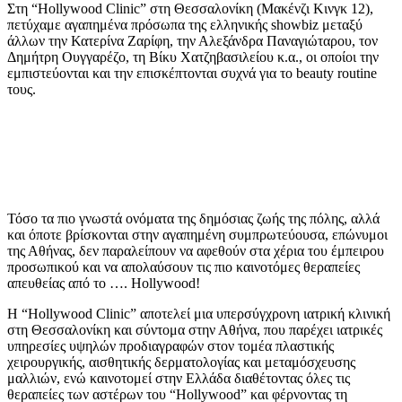
Στη “Hollywood Clinic” στη Θεσσαλονίκη (Μακένζι Κινγκ 12),
πετύχαμε αγαπημένα πρόσωπα της ελληνικής showbiz μεταξύ
άλλων την Κατερίνα Ζαρίφη, την Αλεξάνδρα Παναγιώταρου, τον
Δημήτρη Ουγγαρέζο, τη Βίκυ Χατζηβασιλείου κ.α., οι οποίοι την
εμπιστεύονται και την επισκέπτονται συχνά για το beauty routine
τους.
Τόσο τα πιο γνωστά ονόματα της δημόσιας ζωής της πόλης, αλλά
και όποτε βρίσκονται στην αγαπημένη συμπρωτεύουσα, επώνυμοι
της Αθήνας, δεν παραλείπουν να αφεθούν στα χέρια του έμπειρου
προσωπικού και να απολαύσουν τις πιο καινοτόμες θεραπείες
απευθείας από το …. Hollywood!
Η “Hollywood Clinic” αποτελεί μια υπερσύγχρονη ιατρική κλινική
στη Θεσσαλονίκη και σύντομα στην Αθήνα, που παρέχει ιατρικές
υπηρεσίες υψηλών προδιαγραφών στον τομέα πλαστικής
χειρουργικής, αισθητικής δερματολογίας και μεταμόσχευσης
μαλλιών, ενώ καινοτομεί στην Ελλάδα διαθέτοντας όλες τις
θεραπείες των αστέρων του “Hollywood” και φέρνοντας τη