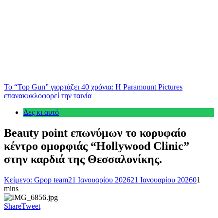
Το “Top Gun” γιορτάζει 40 χρόνια: Η Paramount Pictures
επανακυκλοφορεί την ταινία
Δες κι αυτό
Beauty point επωνύμων το κορυφαίο
κέντρο ομορφιάς “Hollywood Clinic”
στην καρδιά της Θεσσαλονίκης.
Κείμενο: Gpop team
21 Ιανουαρίου 2026
21 Ιανουαρίου 2026
0
1
mins
Share
Tweet