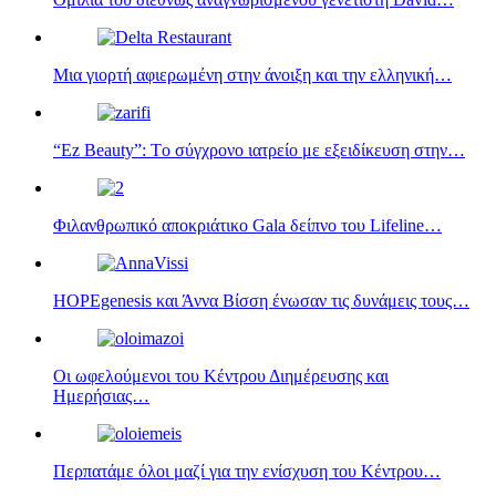
Μια γιορτή αφιερωμένη στην άνοιξη και την ελληνική…
“Ez Beauty”: Tο σύγχρονο ιατρείο με εξειδίκευση στην…
Φιλανθρωπικό αποκριάτικο Gala δείπνο του Lifeline…
HOPEgenesis και Άννα Βίσση ένωσαν τις δυνάμεις τους…
Οι ωφελούμενοι του Κέντρου Διημέρευσης και
Ημερήσιας…
Περπατάμε όλοι μαζί για την ενίσχυση του Κέντρου…