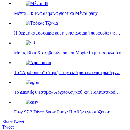
Μέντα 88: Ένα αληθινά γιορτινό Μέντα party
Η θερμή ατμόσφαιρα και η εντυπωσιακή παρουσία της…
Με τις Βίκυ Χατζηβασιλείου και Μαρία Εκμεκτσίογλου η…
Το "Apollonion" στηρίζει την εκστρατεία ενημέρωσης…
Το Διεθνές Φεστιβάλ Αρχαιολογικού και Πολιτιστικού…
Easy 97.2 Disco Snow Party: Η Αθήνα γιορτάζει σε…
Share
Tweet
Tweet