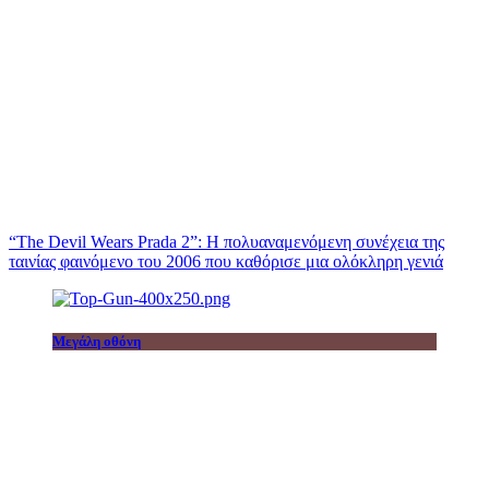
“The Devil Wears Prada 2”: Η πολυαναμενόμενη συνέχεια της
ταινίας φαινόμενο του 2006 που καθόρισε μια ολόκληρη γενιά
Μεγάλη οθόνη