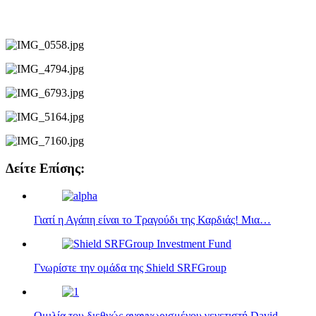
Δείτε Επίσης:
Γιατί η Αγάπη είναι το Τραγούδι της Καρδιάς! Μια…
Γνωρίστε την ομάδα της Shield SRFGroup
Ομιλία του διεθνώς αναγνωρισμένου γενετιστή David…