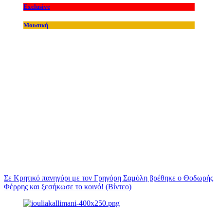
Exclusive
Μουσική
Σε Κρητικό πανηγύρι με τον Γρηγόρη Σαμόλη βρέθηκε ο Θοδωρής
Φέρρης και ξεσήκωσε το κοινό! (Βίντεο)