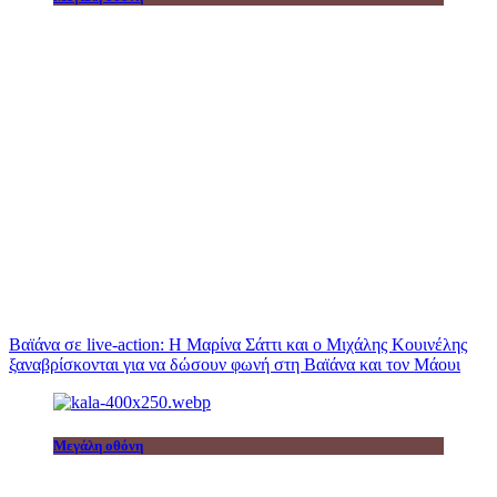
Βαϊάνα σε live-action: Η Μαρίνα Σάττι και ο Μιχάλης Κουινέλης
ξαναβρίσκονται για να δώσουν φωνή στη Βαϊάνα και τον Μάουι
Μεγάλη οθόνη