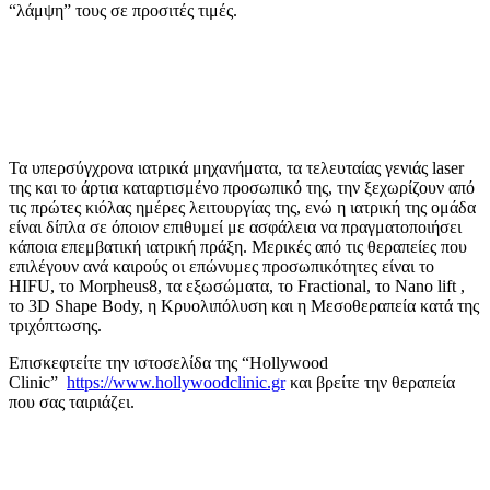
“λάμψη” τους σε προσιτές τιμές.
Τα υπερσύγχρονα ιατρικά μηχανήματα, τα τελευταίας γενιάς laser
της και το άρτια καταρτισμένο προσωπικό της, την ξεχωρίζουν από
τις πρώτες κιόλας ημέρες λειτουργίας της, ενώ η ιατρική της ομάδα
είναι δίπλα σε όποιον επιθυμεί με ασφάλεια να πραγματοποιήσει
κάποια επεμβατική ιατρική πράξη. Μερικές από τις θεραπείες που
επιλέγουν ανά καιρούς οι επώνυμες προσωπικότητες είναι το
HIFU, το Morpheus8, τα εξωσώματα, το Fractional, το Nano lift ,
το 3D Shape Body, η Κρυολιπόλυση και η Μεσοθεραπεία κατά της
τριχόπτωσης.
Επισκεφτείτε την ιστοσελίδα της “Hollywood
Clinic”
https://www.hollywoodclinic.gr
και βρείτε την θεραπεία
που σας ταιριάζει.