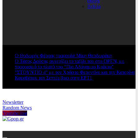
οθόνη
Βιβλία
Ο Θοδωρής Φέρρης τραγουδά Μίκη Θεοδωράκη
Ο Τάσος Δούσης συνεχίζει το ταξίδι του στο OPEN, με
προορισμό το πλατό του “Πιο Αδύναμου Κρίκου”
“ΣΤΟΥΝΤΙΟ 4” με τον Χρήστο Φερεντίνο και την Κατερίνα
Καραβάτου τον Σεπτέμβριο στην ΕΡΤ1
Newsletter
Random News
Youtube live
Gpop.gr