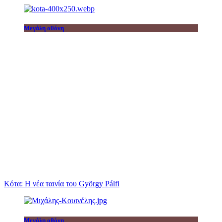
Μεγάλη οθόνη
Κότα: Η νέα ταινία του György Pálfi
Μεγάλη οθόνη