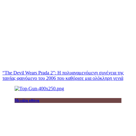
“The Devil Wears Prada 2”: Η πολυαναμενόμενη συνέχεια της
ταινίας φαινόμενο του 2006 που καθόρισε μια ολόκληρη γενιά
Μεγάλη οθόνη