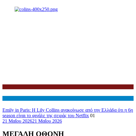
Netflix
Διεθνη
Emily in Paris: Η Lily Collins ανακοίνωσε από την Ελλάδα ότι η 6η
season είναι το φινάλε της σειράς του Netflix
01
21 Μαΐου 2026
21 Μαΐου 2026
ΜΕΓΑΛΗ ΟΘΟΝΗ