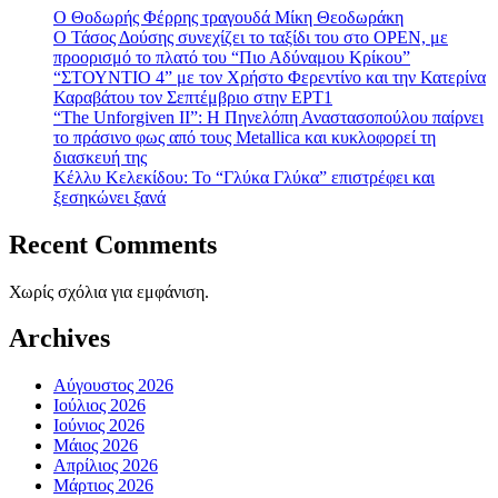
Ο Θοδωρής Φέρρης τραγουδά Μίκη Θεοδωράκη
Ο Τάσος Δούσης συνεχίζει το ταξίδι του στο OPEN, με
προορισμό το πλατό του “Πιο Αδύναμου Κρίκου”
“ΣΤΟΥΝΤΙΟ 4” με τον Χρήστο Φερεντίνο και την Κατερίνα
Καραβάτου τον Σεπτέμβριο στην ΕΡΤ1
“The Unforgiven II”: Η Πηνελόπη Αναστασοπούλου παίρνει
το πράσινο φως από τους Metallica και κυκλοφορεί τη
διασκευή της
Κέλλυ Κελεκίδου: Το “Γλύκα Γλύκα” επιστρέφει και
ξεσηκώνει ξανά
Recent Comments
Χωρίς σχόλια για εμφάνιση.
Archives
Αύγουστος 2026
Ιούλιος 2026
Ιούνιος 2026
Μάιος 2026
Απρίλιος 2026
Μάρτιος 2026