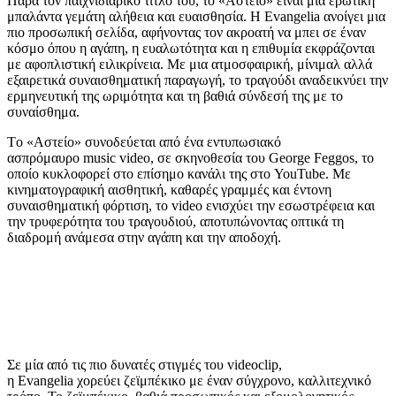
Παρά τον παιχνιδιάρικο τίτλο του, το «Αστείο» είναι μια ερωτική
μπαλάντα γεμάτη αλήθεια και ευαισθησία. Η Evangelia ανοίγει μια
πιο προσωπική σελίδα, αφήνοντας τον ακροατή να μπει σε έναν
κόσμο όπου η αγάπη, η ευαλωτότητα και η επιθυμία εκφράζονται
με αφοπλιστική ειλικρίνεια. Με μια ατμοσφαιρική, μίνιμαλ αλλά
εξαιρετικά συναισθηματική παραγωγή, το τραγούδι αναδεικνύει την
ερμηνευτική της ωριμότητα και τη βαθιά σύνδεσή της με το
συναίσθημα.
Τo «Αστείο» συνοδεύεται από ένα εντυπωσιακό
ασπρόμαυρο music video, σε σκηνοθεσία του George Feggos, το
οποίο κυκλοφορεί στο επίσημο κανάλι της στο YouTube. Με
κινηματογραφική αισθητική, καθαρές γραμμές και έντονη
συναισθηματική φόρτιση, το video ενισχύει την εσωστρέφεια και
την τρυφερότητα του τραγουδιού, αποτυπώνοντας οπτικά τη
διαδρομή ανάμεσα στην αγάπη και την αποδοχή.
Σε μία από τις πιο δυνατές στιγμές του videoclip,
η Evangelia χορεύει ζεϊμπέκικο με έναν σύγχρονο, καλλιτεχνικό