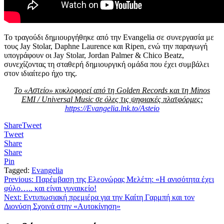
Το τραγούδι δημιουργήθηκε από την Evangelia σε συνεργασία με
τους Jay Stolar, Daphne Laurence και Ripen, ενώ την παραγωγή
υπογράφουν οι Jay Stolar, Jordan Palmer & Chico Beatz,
συνεχίζοντας τη σταθερή δημιουργική ομάδα που έχει συμβάλει
στον ιδιαίτερο ήχο της.
Το «Αστείο» κυκλοφορεί από τη Golden Records
και τη Minos
EMI
/ Universal Music
σε όλες τις ψηφιακές πλατφόρμες:
https://Evangelia.lnk.to/Asteio
Share
Tweet
Tweet
Share
Share
Pin
Tagged:
Evangelia
Πλοήγηση
Previous:
Παρέμβαση της Ελεονώρας Μελέτη: «Η ανισότητα έχει
φύλο….. και είναι γυναικείο!
άρθρων
Next:
Εντυπωσιακή πρεμιέρα για την Καίτη Γαρμπή και τον
Διονύση Σχοινά στην «Αυτοκίνηση»