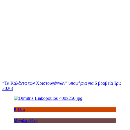
“Τα Καλάντα των Χριστουγέννων” υποψήφια για 6 βραβεία Ίρις
2026!
Βιβλία
Μεγάλη οθόνη