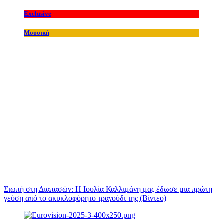
Exclusive
Μουσική
Σιωπή στη Διαπασών: Η Ιουλία Καλλιμάνη μας έδωσε μια πρώτη
γεύση από το ακυκλοφόρητο τραγούδι της (Βίντεο)