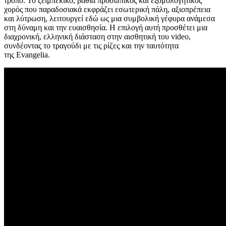
τρόπο. Το ζεϊμπέκικο, βαθιά προσωπικός και εξομολογητικός
χορός που παραδοσιακά εκφράζει εσωτερική πάλη, αξιοπρέπεια
και λύτρωση, λειτουργεί εδώ ως μια συμβολική γέφυρα ανάμεσα
στη δύναμη και την ευαισθησία. Η επιλογή αυτή προσθέτει μια
διαχρονική, ελληνική διάσταση στην αισθητική του video,
συνδέοντας το τραγούδι με τις ρίζες και την ταυτότητα
της Evangelia.