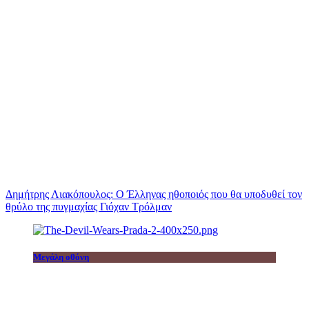
Δημήτρης Λιακόπουλος: Ο Έλληνας ηθοποιός που θα υποδυθεί τον
θρύλο της πυγμαχίας Γιόχαν Τρόλμαν
Μεγάλη οθόνη