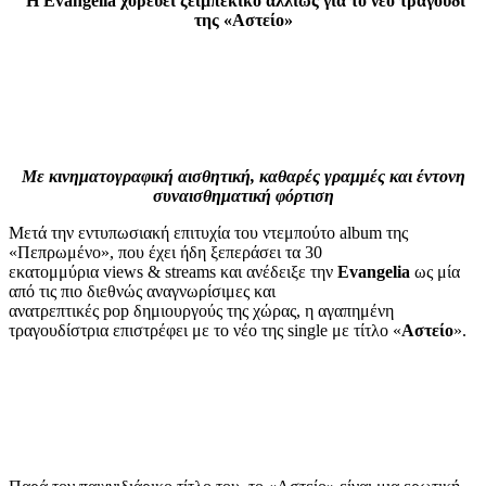
H Evangelia
χορεύει ζεϊμπέκικο αλλιώς για το νέο τραγούδι
της «Αστείο»
Με κινηματογραφική αισθητική, καθαρές γραμμές και έντονη
συναισθηματική φόρτιση
Μετά την εντυπωσιακή επιτυχία του ντεμπούτο album της
«Πεπρωμένο», που έχει ήδη ξεπεράσει τα 30
εκατομμύρια views & streams και ανέδειξε την
Evangelia
ως μία
από τις πιο διεθνώς αναγνωρίσιμες και
ανατρεπτικές pop δημιουργούς της χώρας, η αγαπημένη
τραγουδίστρια επιστρέφει με το νέο της single με τίτλο «
Αστείο
».