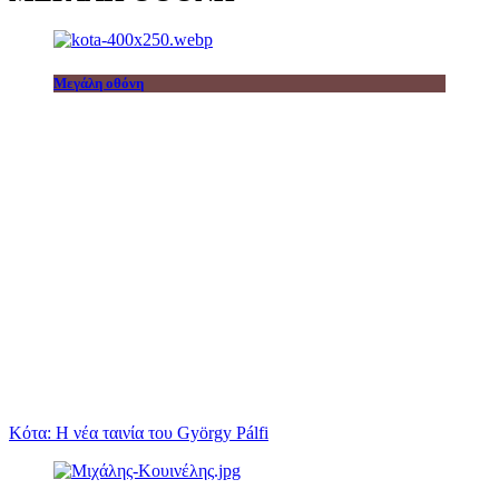
Μεγάλη οθόνη
Κότα: Η νέα ταινία του György Pálfi