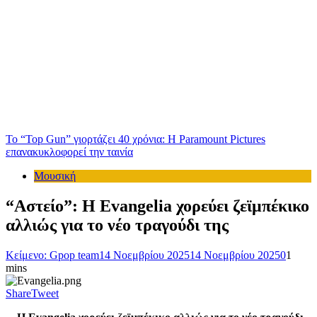
Το “Top Gun” γιορτάζει 40 χρόνια: Η Paramount Pictures
επανακυκλοφορεί την ταινία
Μουσική
“Αστείο”: H Evangelia χορεύει ζεϊμπέκικο
αλλιώς για το νέο τραγούδι της
Κείμενο: Gpop team
14 Νοεμβρίου 2025
14 Νοεμβρίου 2025
0
1
mins
Share
Tweet