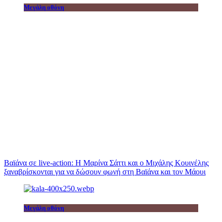
Μεγάλη οθόνη
Βαϊάνα σε live-action: Η Μαρίνα Σάττι και ο Μιχάλης Κουινέλης
ξαναβρίσκονται για να δώσουν φωνή στη Βαϊάνα και τον Μάουι
Μεγάλη οθόνη