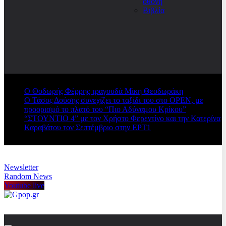
οθόνη
Βιβλία
Ο Θοδωρής Φέρρης τραγουδά Μίκη Θεοδωράκη
Ο Τάσος Δούσης συνεχίζει το ταξίδι του στο OPEN, με
προορισμό το πλατό του “Πιο Αδύναμου Κρίκου”
“ΣΤΟΥΝΤΙΟ 4” με τον Χρήστο Φερεντίνο και την Κατερίνα
Καραβάτου τον Σεπτέμβριο στην ΕΡΤ1
Newsletter
Random News
Youtube live
Gpop.gr