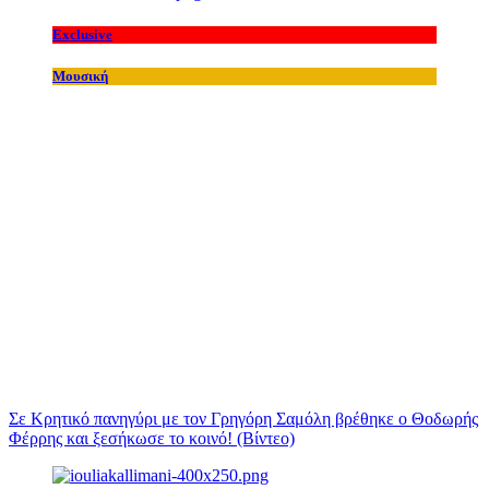
Exclusive
Μουσική
Σε Κρητικό πανηγύρι με τον Γρηγόρη Σαμόλη βρέθηκε ο Θοδωρής
Φέρρης και ξεσήκωσε το κοινό! (Βίντεο)