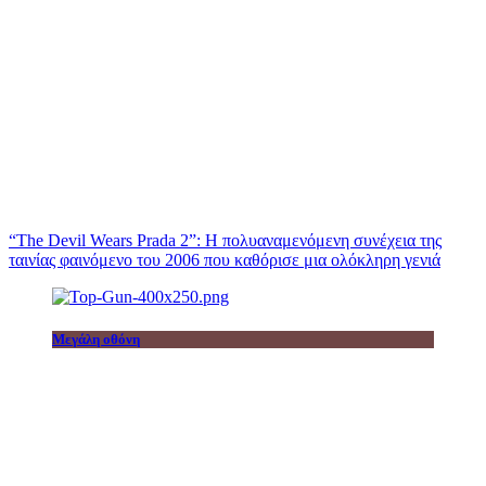
“The Devil Wears Prada 2”: Η πολυαναμενόμενη συνέχεια της
ταινίας φαινόμενο του 2006 που καθόρισε μια ολόκληρη γενιά
Μεγάλη οθόνη