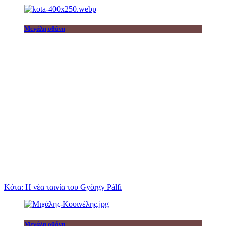
Μεγάλη οθόνη
Κότα: Η νέα ταινία του György Pálfi
Μεγάλη οθόνη