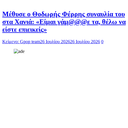
Μέθυσε ο Θοδωρής Φέρρης συναυλία του
στα Χανιά: «Είμαι γάμ@@@ε τα, θέλω να
είστε επιεικείς»
Κείμενο: Gpop team
26 Ιουλίου 2026
26 Ιουλίου 2026
0