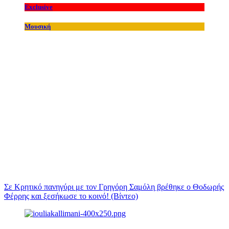
Exclusive
Μουσική
Σε Κρητικό πανηγύρι με τον Γρηγόρη Σαμόλη βρέθηκε ο Θοδωρής
Φέρρης και ξεσήκωσε το κοινό! (Βίντεο)