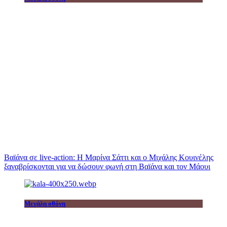
Βαϊάνα σε live-action: Η Μαρίνα Σάττι και ο Μιχάλης Κουινέλης
ξαναβρίσκονται για να δώσουν φωνή στη Βαϊάνα και τον Μάουι
Μεγάλη οθόνη