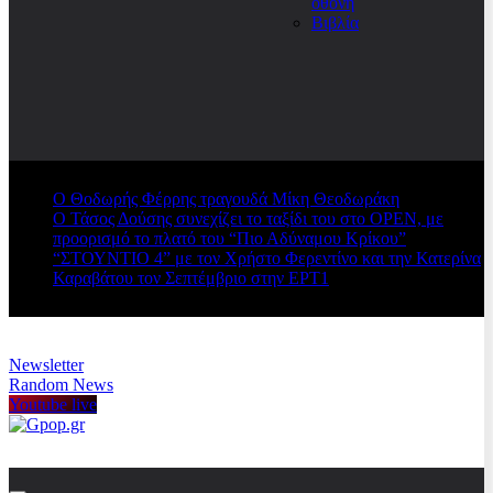
οθόνη
Βιβλία
Ο Θοδωρής Φέρρης τραγουδά Μίκη Θεοδωράκη
Ο Τάσος Δούσης συνεχίζει το ταξίδι του στο OPEN, με
προορισμό το πλατό του “Πιο Αδύναμου Κρίκου”
“ΣΤΟΥΝΤΙΟ 4” με τον Χρήστο Φερεντίνο και την Κατερίνα
Καραβάτου τον Σεπτέμβριο στην ΕΡΤ1
Newsletter
Random News
Youtube live
Gpop.gr