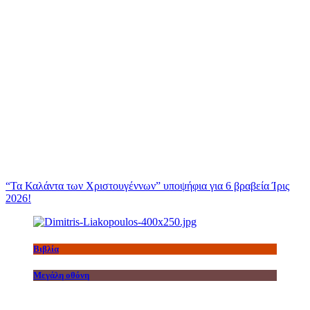
“Τα Καλάντα των Χριστουγέννων” υποψήφια για 6 βραβεία Ίρις
2026!
Βιβλία
Μεγάλη οθόνη