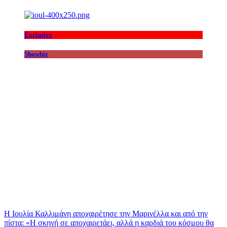
Exclusive
Showbiz
Η Ιουλία Καλλιμάνη αποχαιρέτησε την Μαρινέλλα και από την
πίστα: «H σκηνή σε αποχαιρετάει, αλλά η καρδιά του κόσμου θα