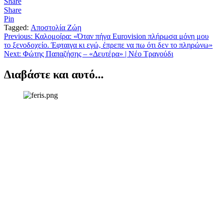
Share
Share
Pin
Tagged:
Αποστολία Ζώη
Πλοήγηση
Previous:
Καλομοίρα: «Όταν πήγα Eurovision πλήρωσα μόνη μου
το ξενοδοχείο. Έφταιγα κι εγώ, έπρεπε να πω ότι δεν το πληρώνω»
άρθρων
Next:
Φώτης Παπαζήσης – «Δευτέρα» | Νέο Τραγούδι
Διαβάστε και αυτό...