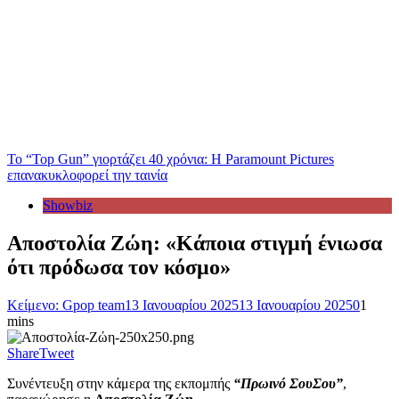
Το “Top Gun” γιορτάζει 40 χρόνια: Η Paramount Pictures
επανακυκλοφορεί την ταινία
Showbiz
Αποστολία Ζώη: «Κάποια στιγμή ένιωσα
ότι πρόδωσα τον κόσμο»
Κείμενο: Gpop team
13 Ιανουαρίου 2025
13 Ιανουαρίου 2025
0
1
mins
Share
Tweet
Συνέντευξη στην κάμερα της εκπομπής
“Πρωινό ΣουΣου”
,