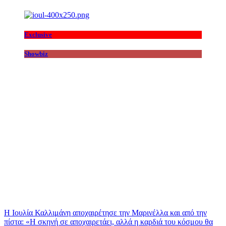
Exclusive
Showbiz
Η Ιουλία Καλλιμάνη αποχαιρέτησε την Μαρινέλλα και από την
πίστα: «H σκηνή σε αποχαιρετάει, αλλά η καρδιά του κόσμου θα