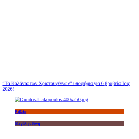
“Τα Καλάντα των Χριστουγέννων” υποψήφια για 6 βραβεία Ίρις
2026!
Βιβλία
Μεγάλη οθόνη