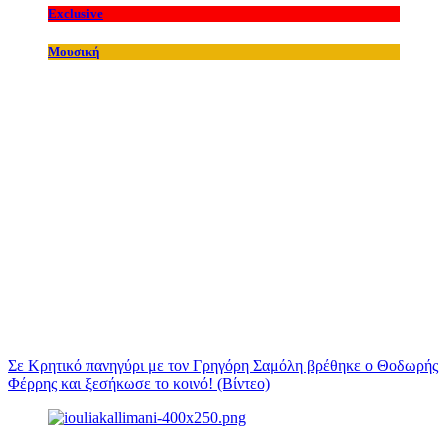
Exclusive
Μουσική
Σε Κρητικό πανηγύρι με τον Γρηγόρη Σαμόλη βρέθηκε ο Θοδωρής
Φέρρης και ξεσήκωσε το κοινό! (Βίντεο)