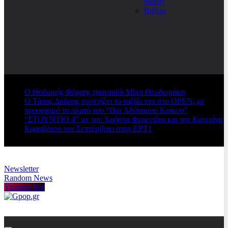
οθόνη
Βιβλία
Ο Θοδωρής Φέρρης τραγουδά Μίκη Θεοδωράκη
Ο Τάσος Δούσης συνεχίζει το ταξίδι του στο OPEN, με
προορισμό το πλατό του “Πιο Αδύναμου Κρίκου”
“ΣΤΟΥΝΤΙΟ 4” με τον Χρήστο Φερεντίνο και την Κατερίνα
Καραβάτου τον Σεπτέμβριο στην ΕΡΤ1
Newsletter
Random News
Youtube live
Gpop.gr