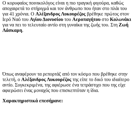
Ο κορυφαίος ποινικολόγος είναι η πιο τραγική φιγούρα, καθώς
αποχαιρετά το στήριγμά και τον άνθρωπο που ήταν στο πλάι του
για 41 χρόνια. Ο
Αλέξανδρος Λυκουρέζος
βρέθηκε πρώτος στον
Ιερό Ναό του
Αγίου Διονυσίου
του
Αεροπαγήτου
στο
Κολωνάκι
για να πει το τελευταίο αντίο στη γυναίκα της ζωής του. Στη
Ζωή
Λάσκαρη
.
Όπως αναφέρουν τα ρεπορτάζ από τον κόσμο που βρέθηκε στην
τελετή, ο
Αλέξανδρος Λυκουρέζος
της είπε το δικό του ιδιαίτερο
αντίο. Συγκεκριμένα, της αφιέρωσε ένα τετράστιχο που της είχε
αφιερώσει ένας μοναχός που επισκεπτόταν η ίδια.
Χαρακτηριστικά επεσήμανε: