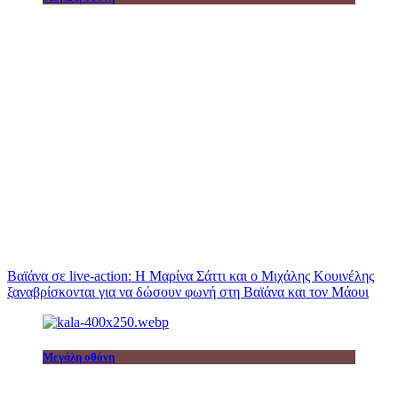
Βαϊάνα σε live-action: Η Μαρίνα Σάττι και ο Μιχάλης Κουινέλης
ξαναβρίσκονται για να δώσουν φωνή στη Βαϊάνα και τον Μάουι
Μεγάλη οθόνη