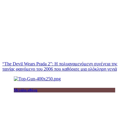
“The Devil Wears Prada 2”: Η πολυαναμενόμενη συνέχεια της
ταινίας φαινόμενο του 2006 που καθόρισε μια ολόκληρη γενιά
Μεγάλη οθόνη