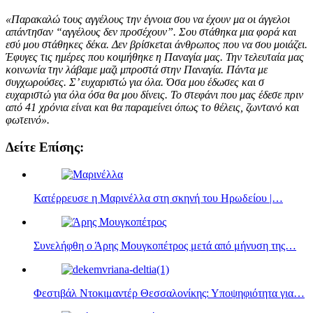
«Παρακαλώ τους αγγέλους την έγνοια σου να έχουν μα οι άγγελοι
απάντησαν “αγγέλους δεν προσέχουν”. Σου στάθηκα μια φορά και
εσύ μου στάθηκες δέκα. Δεν βρίσκεται άνθρωπος που να σου μοιάζει.
Έφυγες τις ημέρες που κοιμήθηκε η Παναγία μας. Την τελευταία μας
κοινωνία την λάβαμε μαζι μπροστά στην Παναγία. Πάντα με
συγχωρούσες. Σ’ ευχαριστώ για όλα. Όσα μου έδωσες και σ
ευχαριστώ για όλα όσα θα μου δίνεις. Το στεφάνι που μας έδεσε πριν
από 41 χρόνια είναι και θα παραμείνει όπως το θέλεις, ζωντανό και
φωτεινό».
Δείτε Επίσης:
Κατέρρευσε η Μαρινέλλα στη σκηνή του Ηρωδείου |…
Συνελήφθη ο Άρης Μουγκοπέτρος μετά από μήνυση της…
Φεστιβάλ Ντοκιμαντέρ Θεσσαλονίκης: Υποψηφιότητα για…