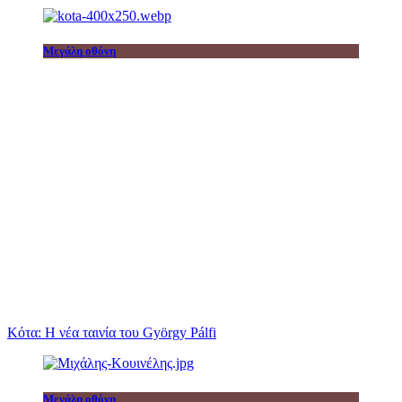
Μεγάλη οθόνη
Κότα: Η νέα ταινία του György Pálfi
Μεγάλη οθόνη