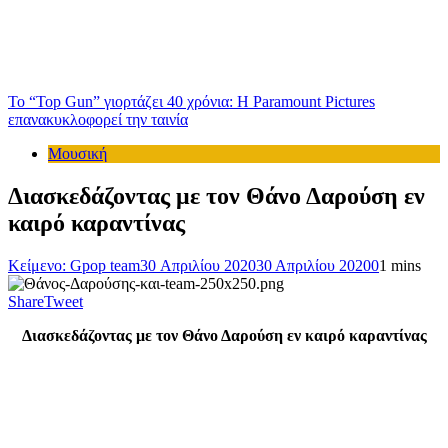
Το “Top Gun” γιορτάζει 40 χρόνια: Η Paramount Pictures
επανακυκλοφορεί την ταινία
Μουσική
Διασκεδάζοντας με τον Θάνο Δαρούση εν
καιρό καραντίνας
Κείμενο: Gpop team
30 Απριλίου 2020
30 Απριλίου 2020
0
1 mins
Share
Tweet
Διασκεδάζοντας με τον Θάνο Δαρούση εν καιρό καραντίνας