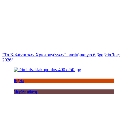
“Τα Καλάντα των Χριστουγέννων” υποψήφια για 6 βραβεία Ίρις
2026!
Βιβλία
Μεγάλη οθόνη