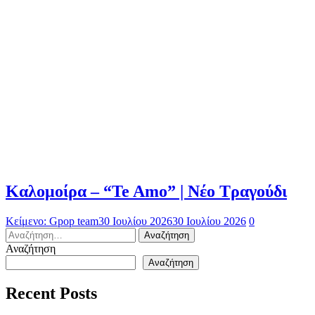
Καλομοίρα – “Te Amo” | Νέο Τραγούδι
Κείμενο: Gpop team
30 Ιουλίου 2026
30 Ιουλίου 2026
0
Αναζήτηση
για:
Αναζήτηση
Αναζήτηση
Recent Posts