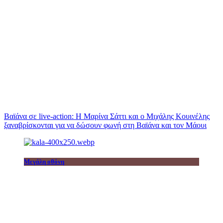
Βαϊάνα σε live-action: Η Μαρίνα Σάττι και ο Μιχάλης Κουινέλης
ξαναβρίσκονται για να δώσουν φωνή στη Βαϊάνα και τον Μάουι
Μεγάλη οθόνη