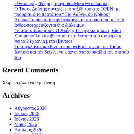
Ο Θοδωρής Φέρρης τραγουδά Μίκη Θεοδωράκη
Ο Τάσος Δούσης συνεχίζει το ταξίδι του στο OPEN, με
προορισμό το πλατό του “Πιο Αδύναμου Κρίκου”
Ariana Grande μετά την ανακοίνωση ότι αποσύρεται: «Οι
άνθρωποι χρειάζονται ένα διάλειμμα»
“Είσαι το ταίρι μου”: Ο Αλέξης Γεωργούλης και η Βίκυ
Σταυροπούλου αναβίωσαν την τελευταία του σκηνή στη
σειρά 24 χρόνια μετά (Βίντεο)
To συγκλονιστικό βίντεο που ανέβασε ο γιος του Τάσου
Χαλκιά και τον δείχνει να ψάχνει στα αποκαΐδια του σπιτιού
του
Recent Comments
Χωρίς σχόλια για εμφάνιση.
Archives
Αύγουστος 2026
Ιούλιος 2026
Ιούνιος 2026
Μάιος 2026
Απρίλιος 2026