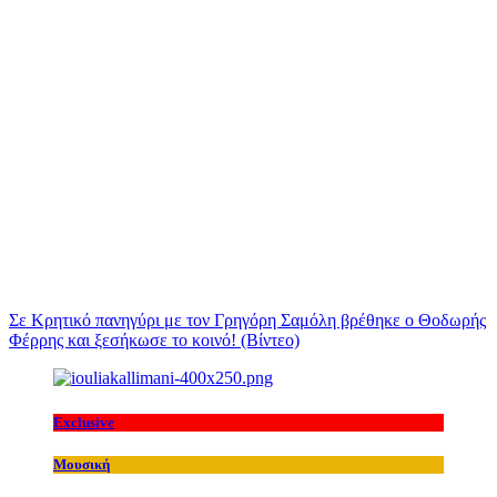
Σε Κρητικό πανηγύρι με τον Γρηγόρη Σαμόλη βρέθηκε ο Θοδωρής
Φέρρης και ξεσήκωσε το κοινό! (Βίντεο)
Exclusive
Μουσική