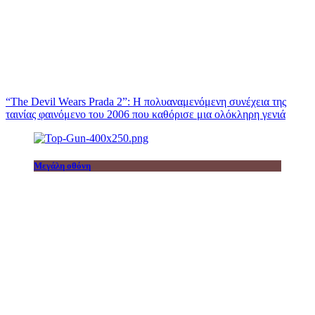
“The Devil Wears Prada 2”: Η πολυαναμενόμενη συνέχεια της
ταινίας φαινόμενο του 2006 που καθόρισε μια ολόκληρη γενιά
Μεγάλη οθόνη