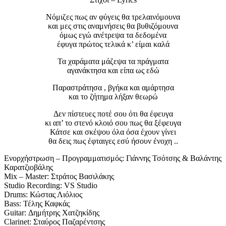
Νόμιζες πως αν φύγεις θα τρελαινόμουνα
και μες στις αναμνήσεις θα βυθιζόμουνα
όμως εγώ ανέτρεψα τα δεδομένα
έφυγα πρώτος τελικά κ’ είμαι καλά
Τα χαράματα μάζεψα τα πράγματα
αγανάκτησα και είπα ως εδώ
Παραστράτησα , βγήκα και αμάρτησα
και το ζήτημα λήξαν θεωρώ
Δεν πίστευες ποτέ σου ότι θα έφευγα
κι απ’ το στενό κλοιό σου πως θα ξέφευγα
Κάτσε και σκέψου όλα όσα έχουν γίνει
θα δεις πως έφταιγες εσύ ήσουν ένοχη ..
Ενορχήστρωση – Προγραμματισμός: Γιάννης Τσότσης & Βαλάντης
Καρατζιοβάλης
Mix – Master: Στράτος Βασιλάκης
Studio Recording: VS Studio
Drums: Κώστας Λιόλιος
Bass: Τέλης Καφκάς
Guitar: Δημήτρης Χατζηκίδης
Clarinet: Σταύρος Παζαρέντσης