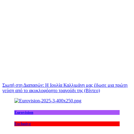
Σιωπή στη Διαπασών: Η Ιουλία Καλλιμάνη μας έδωσε μια πρώτη
γεύση από το ακυκλοφόρητο τραγούδι της (Βίντεο)
Eurovision
Exclusive