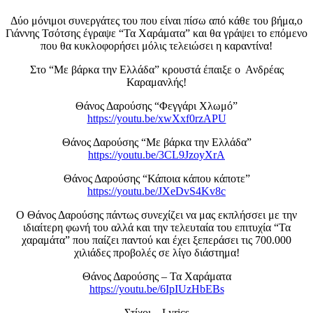
Δύο μόνιμοι συνεργάτες του που είναι πίσω από κάθε του βήμα,ο
Γιάννης Τσότσης έγραψε “Τα Χαράματα” και θα γράψει το επόμενο
που θα κυκλοφορήσει μόλις τελειώσει η καραντίνα!
Στο “Με βάρκα την Ελλάδα” κρουστά έπαιξε ο Ανδρέας
Καραμανλής!
Θάνος Δαρούσης “Φεγγάρι Χλωμό”
https://youtu.be/xwXxf0rzAPU
Θάνος Δαρούσης “Με βάρκα την Ελλάδα”
https://youtu.be/3CL9JzoyXrA
Θάνος Δαρούσης “Κάποια κάπου κάποτε”
https://youtu.be/JXeDvS4Kv8c
Ο Θάνος Δαρούσης πάντως συνεχίζει να μας εκπλήσσει με την
ιδιαίτερη φωνή του αλλά και την τελευταία του επιτυχία “Τα
χαραμάτα” που παίζει παντού και έχει ξεπεράσει τις 700.000
χιλιάδες προβολές σε λίγο διάστημα!
Θάνος Δαρούσης – Τα Χαράματα
https://youtu.be/6IpIUzHbEBs
Στίχοι – Lyrics