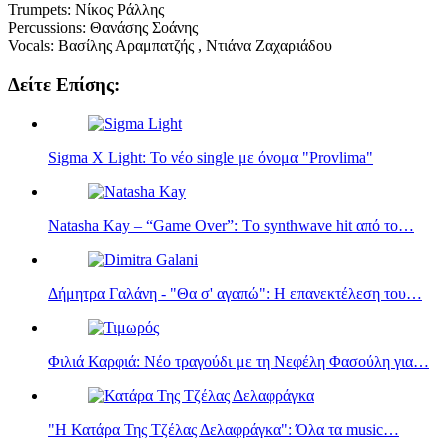
Trumpets: Νίκος Ράλλης
Percussions: Θανάσης Σοάνης
Vocals: Βασίλης Αραμπατζής , Ντιάνα Ζαχαριάδου
Δείτε Επίσης:
Sigma Χ Light: Το νέο single με όνομα "Provlima"
Natasha Kay – “Game Over”: Tο synthwave hit από το…
Δήμητρα Γαλάνη - "Θα σ' αγαπώ": Η επανεκτέλεση του…
Φιλιά Καρφιά: Νέο τραγούδι με τη Νεφέλη Φασούλη για…
"Η Κατάρα Της Τζέλας Δελαφράγκα": Όλα τα music…