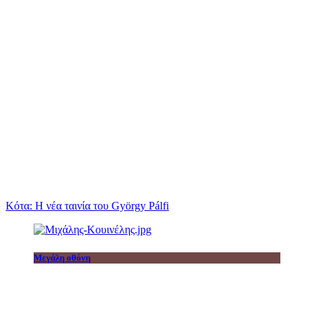
Κότα: Η νέα ταινία του György Pálfi
Μεγάλη οθόνη