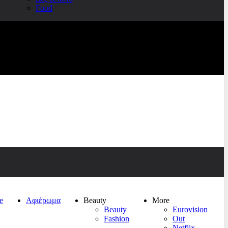
Food
e
Αφιέρωμα
Beauty
More
Beauty
Eurovision
Fashion
Out
Netflix