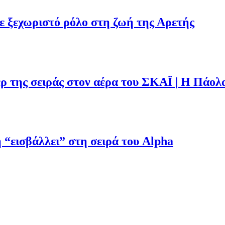
με ξεχωριστό ρόλο στη ζωή της Αρετής
ρ της σειράς στον αέρα του ΣΚΑΪ | Η Πάολ
“εισβάλλει” στη σειρά του Alpha