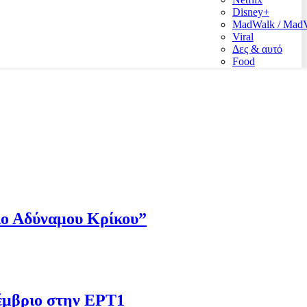
Disney+
MadWalk / Ma
Viral
Δες & αυτό
Food
Πιο Αδύναμου Κρίκου”
έμβριο στην ΕΡΤ1