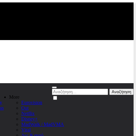
Αναζήτηση
για:
More
y
Eurovision
on
Out
Netflix
Disney+
MadWalk / MadVMA
Viral
Δες & αυτό