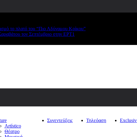
ρισμό το πλατό του “Πιο Αδύναμου Κρίκου”
Καραβάτου τον Σεπτέμβριο στην ΕΡΤ1
ture
Συνεντεύξεις
Τηλεόαση
Exclusiv
Artístico
Θέατρο
Μουσική