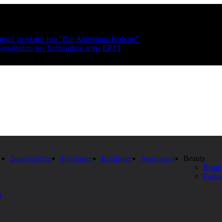
ρισμό το πλατό του “Πιο Αδύναμου Κρίκου”
Καραβάτου τον Σεπτέμβριο στην ΕΡΤ1
Συνεντεύξεις
Τηλεόαση
Exclusive
Αφιέρωμα
Beauty
Beaut
Fashi
η