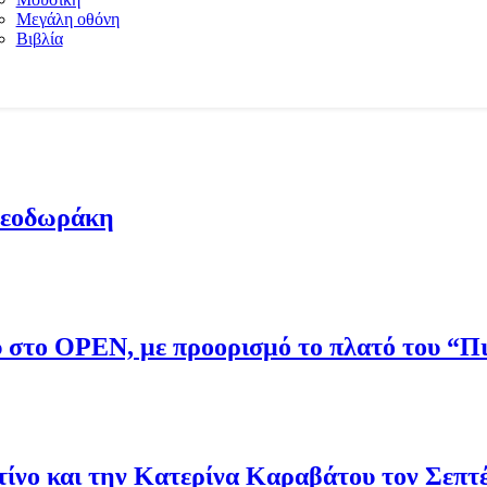
Μεγάλη οθόνη
Βιβλία
Θεοδωράκη
ου στο OPEN, με προορισμό το πλατό του “
νο και την Κατερίνα Καραβάτου τον Σεπτ