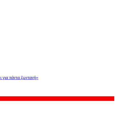
ι για πάντα ζωντανή»