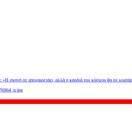
: «H σκηνή σε αποχαιρετάει, αλλά η καρδιά του κόσμου θα σε κρατάε