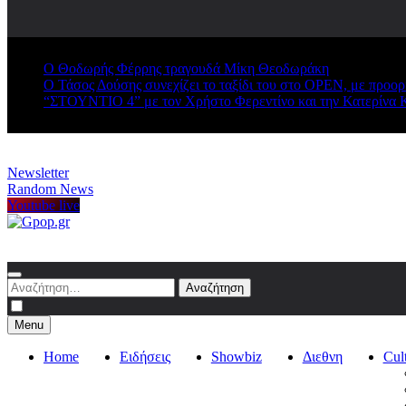
Ο Θοδωρής Φέρρης τραγουδά Μίκη Θεοδωράκη
Ο Τάσος Δούσης συνεχίζει το ταξίδι του στο OPEN, με προο
“ΣΤΟΥΝΤΙΟ 4” με τον Χρήστο Φερεντίνο και την Κατερίνα 
Newsletter
Random News
Youtube live
Gpop.gr
Αναζήτηση
για:
Menu
Home
Ειδήσεις
Showbiz
Διεθνη
Cul